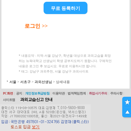
무료 등록하기
로그인 >>
* 내용요약 : 지역-서울 강남구, 학년을 대상으로 과외교습을 희망
하는 뉴욕대학교 선생님이 학생 공부지도하기 원합니다. 구체적인
내용은 로그인 후 보십시요. 무료로 이용하시면 됩니다.
* 태그: 강남구 과외추천, 서울 강남구 과외사이트
서울
>
서초구
>
과외선생님
> 상세내용
PC화면
|
공지
|
개인정보취급방침
|
이용약관
|
법적책임한계
|
취업사기주의
|
주의사항
|
과외교습신고 안내
사이트맵