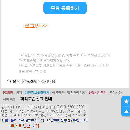
무료 등록하기
로그인 >>
* 내용요약 : 지역-서울 영등포구, 여자 수학 과목 과외선생님입니
다. 지도방법은 기초다지기형입니다.
* 태그: 영등포구 과외알선사이트 추천, 과외마스터 교사, 과외선
생님 빨리 구하는 법
서울
>
과외선생님
> 상세내용
PC화면
|
공지
|
개인정보취급방침
|
이용약관
|
법적책임한계
|
취업사기주의
|
주의사항
|
과외교습신고 안내
사이트맵