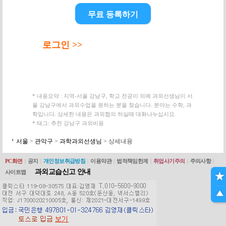
무료 등록하기
로그인 >>
* 내용요약 : 지역-서울 강남구, 학교 전공이 의예 과외선생님이 서
울 강남구에서 과외수업을 원하는 분을 찾습니다. 분야는 수학, 과
학입니다. 상세한 내용은 과외협의 하실때 대화나누십시요.
* 태그: 추천 강남구 과외비용
서울
>
관악구
>
과학과외선생님
> 상세내용
PC화면
|
공지
|
개인정보취급방침
|
이용약관
|
법적책임한계
|
취업사기주의
|
주의사항
|
과외교습신고 안내
사이트맵