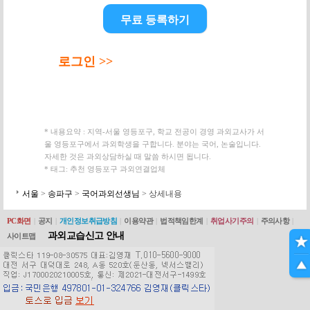
무료 등록하기
로그인 >>
* 내용요약 : 지역-서울 영등포구, 학교 전공이 경영 과외교사가 서
울 영등포구에서 과외학생을 구합니다. 분야는 국어, 논술입니다.
자세한 것은 과외상담하실 때 말씀 하시면 됩니다.
* 태그: 추천 영등포구 과외연결업체
서울
>
송파구
>
국어과외선생님
> 상세내용
PC화면
|
공지
|
개인정보취급방침
|
이용약관
|
법적책임한계
|
취업사기주의
|
주의사항
|
과외교습신고 안내
사이트맵