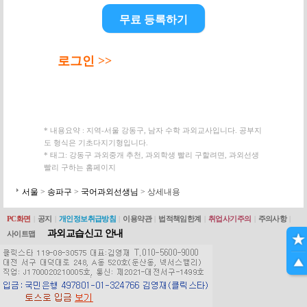
무료 등록하기
로그인 >>
* 내용요약 : 지역-서울 강동구, 남자 수학 과외교사입니다. 공부지
도 형식은 기초다지기형입니다.
* 태그: 강동구 과외중개 추천, 과외학생 빨리 구할려면, 과외선생
빨리 구하는 홈페이지
서울
>
송파구
>
국어과외선생님
> 상세내용
PC화면
|
공지
|
개인정보취급방침
|
이용약관
|
법적책임한계
|
취업사기주의
|
주의사항
|
과외교습신고 안내
사이트맵