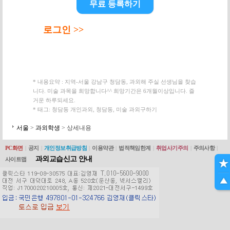
무료 등록하기
로그인 >>
* 내용요약 : 지역-서울 강남구 청담동, 과외해 주실 선생님을 찾습
니다. 미술 과목을 희망합니다^^ 희망기간은 6개월이상입니다. 즐
거운 하루되세요.
* 태그: 청담동 개인과외, 청담동, 미술 과외구하기
서울
>
과외학생
> 상세내용
PC화면
|
공지
|
개인정보취급방침
|
이용약관
|
법적책임한계
|
취업사기주의
|
주의사항
|
과외교습신고 안내
사이트맵