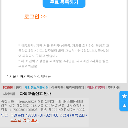
무료 등록하기
로그인 >>
* 내용요약 : 지역-서울 관악구 성현동, 과외를 희망하는 학생은 고
등학교 2학년이고, 일주일당 희망 교습횟수는 2회입니다. 국어, 영
어 과외교사 구하고 있습니다.
* 태그: 관악구 성현동 과외방문교사연결, 과외개인교사찾는 방법,
무료과외전문
서울
>
과외학생
> 상세내용
PC화면
|
공지
|
개인정보취급방침
|
이용약관
|
법적책임한계
|
취업사기주의
|
주의사항
|
과외교습신고 안내
사이트맵