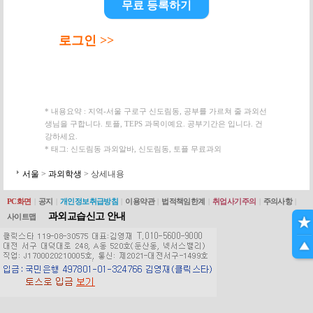
무료 등록하기
로그인 >>
* 내용요약 : 지역-서울 구로구 신도림동, 공부를 가르쳐 줄 과외선
생님을 구합니다. 토플, TEPS 과목이예요. 공부기간은 입니다. 건
강하세요.
* 태그: 신도림동 과외알바, 신도림동, 토플 무료과외
서울
>
과외학생
> 상세내용
PC화면
|
공지
|
개인정보취급방침
|
이용약관
|
법적책임한계
|
취업사기주의
|
주의사항
|
과외교습신고 안내
사이트맵