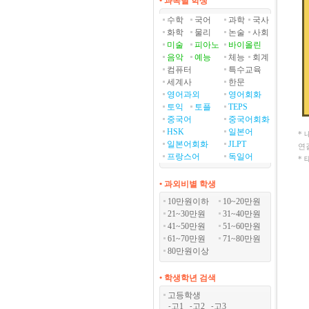
• 과목별 학생
수학
국어
과학
국사
화학
물리
논술
사회
미술
피아노
바이올린
음악
예능
체능
회계
컴퓨터
특수교육
세계사
한문
영어과외
영어회화
토익
토플
TEPS
중국어
중국어회화
HSK
일본어
*
일본어회화
JLPT
연
프랑스어
독일어
*
• 과외비별 학생
10만원이하
10~20만원
21~30만원
31~40만원
41~50만원
51~60만원
61~70만원
71~80만원
80만원이상
• 학생학년 검색
고등학생
고1
고2
고3
-
-
-