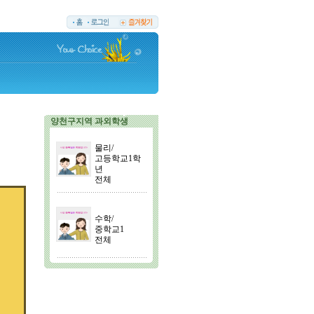
양천구지역 과외학생
물리/
고등학교1학
년
전체
수학/
중학교1
전체