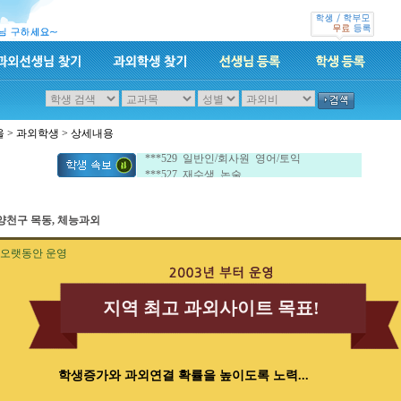
울
>
과외학생
> 상세내용
***532 일반인/회사원 중국어회화/중국어
***529 일반인/회사원 영어/토익
***527 재수생 논술
***532 일반인/회사원 중국어회화/중국어
***529 일반인/회사원 영어/토익
양천구 목동, 체능과외
***527 재수생 논술
오랫동안 운영
지역 최고 과외사이트 목표!
학생증가와 과외연결 확률을 높이도록 노력...