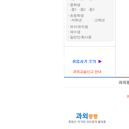
중학생
중1
중2
중3
-
-
-
초등학생
저학년
고학년
-
-
유아/유치원
재수생
일반인/회사원
과외교습신고 안내
과외