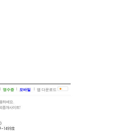
영수증
모바일
앱 다운로드
용하세요.
과외중개사이트!