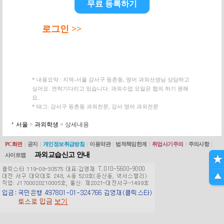
무료 등록하기
로그인 >>
* 내용요약 : 지역-서울 강서구 등촌동, 영어 과외선생님 상담하고
싶어요. 연락기다리고 있습니다. 과외수업 요일은 협의 하기 원해
요.
* 태그: 강서구 등촌동 과외전문, 강서 영어 과외전문
서울
>
과외학생
> 상세내용
PC화면
|
공지
|
개인정보취급방침
|
이용약관
|
법적책임한계
|
취업사기주의
|
주의사항
|
과외교습신고 안내
사이트맵