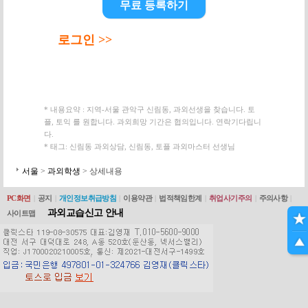
무료 등록하기
로그인 >>
* 내용요약 : 지역-서울 관악구 신림동, 과외선생을 찾습니다. 토
플, 토익 를 원합니다. 과외희망 기간은 협의입니다. 연락기다립니
다.
* 태그: 신림동 과외상담, 신림동, 토플 과외마스터 선생님
서울
>
과외학생
> 상세내용
PC화면
|
공지
|
개인정보취급방침
|
이용약관
|
법적책임한계
|
취업사기주의
|
주의사항
|
과외교습신고 안내
사이트맵