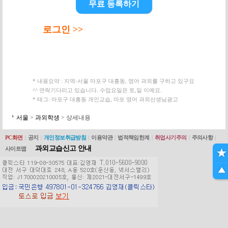
무료 등록하기
로그인 >>
* 내용요약 : 지역-서울 마포구 대흥동, 영어 과외를 구하고 있구요
^^ 연락기다리고 있습니다. 수업요일은 토,일 이예요.
* 태그: 마포구 대흥동 개인교습, 마포 영어 과외선생님광고
서울
>
과외학생
> 상세내용
PC화면
|
공지
|
개인정보취급방침
|
이용약관
|
법적책임한계
|
취업사기주의
|
주의사항
|
과외교습신고 안내
사이트맵