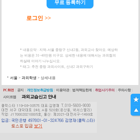
무료 등록하기
로그인 >>
* 내용요약 : 지역-서울 중랑구 신내2동, 과외교사 찾아요. 예상하
는 비용은 31~40만원 이구요. 상세한 내용에 대해서는 과외협의
하실때 이야기 나누십시요.
* 태그: 추천 중랑 과외사이트, 신내2 과외구하기
서울
>
과외학생
> 상세내용
PC화면
|
공지
|
개인정보취급방침
|
이용약관
|
법적책임한계
|
취업사기주의
|
주의사항
|
과외교습신고 안내
사이트맵