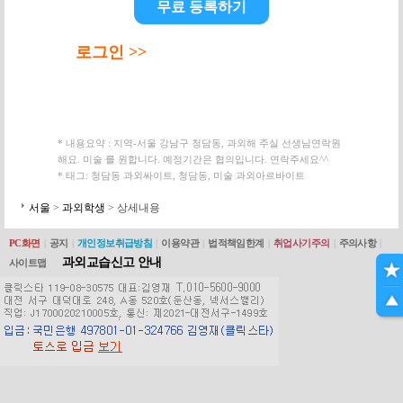
무료 등록하기
로그인 >>
* 내용요약 : 지역-서울 강남구 청담동, 과외해 주실 선생님연락원
해요. 미술 를 원합니다. 예정기간은 협의입니다. 연락주세요^^
* 태그: 청담동 과외싸이트, 청담동, 미술 과외아르바이트
서울
>
과외학생
> 상세내용
PC화면
|
공지
|
개인정보취급방침
|
이용약관
|
법적책임한계
|
취업사기주의
|
주의사항
|
과외교습신고 안내
사이트맵