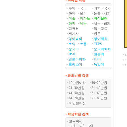
• 과목별 학생
수학
국어
과학
국사
화학
물리
논술
사회
미술
피아노
바이올린
음악
예능
체능
회계
컴퓨터
특수교육
세계사
한문
영어과외
영어회화
토익
토플
TEPS
중국어
중국어회화
HSK
일본어
*
일본어회화
JLPT
락
프랑스어
독일어
*
• 과외비별 학생
10만원이하
10~20만원
21~30만원
31~40만원
41~50만원
51~60만원
61~70만원
71~80만원
80만원이상
• 학생학년 검색
고등학생
고1
고2
고3
-
-
-