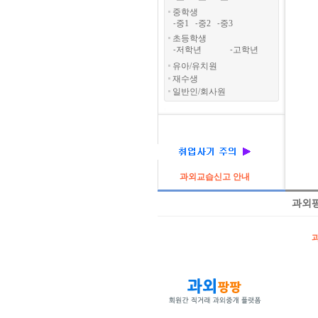
중학생
중1
중2
중3
-
-
-
초등학생
저학년
고학년
-
-
유아/유치원
재수생
일반인/회사원
과외교습신고 안내
과외