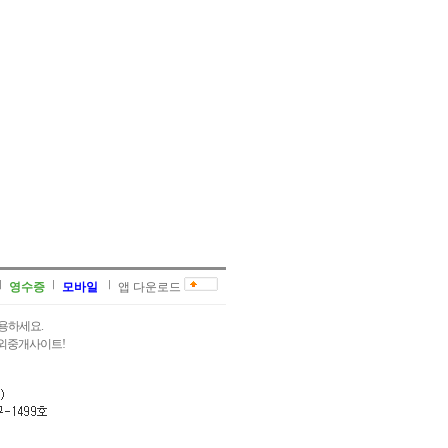
영수증
모바일
앱 다운로드
용하세요.
과외중개사이트!