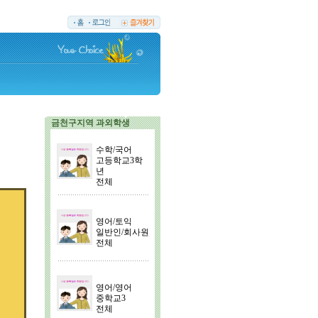
금천구지역 과외학생
수학/국어
고등학교3학
년
전체
영어/토익
일반인/회사원
전체
영어/영어
중학교3
전체