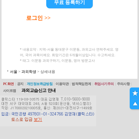
무료 등록하기
로그인 >>
* 내용요약 : 지역-서울 동대문구 이문동, 과외교사 연락주세요. 영
어, 국어 과목이예요. 희망기간은 6개월이상입니다. 수고하세요.
* 태그: 이문동 과외구하기, 이문동, 영어 방문교사
서울
>
과외학생
> 상세내용
PC화면
|
공지
|
개인정보취급방침
|
이용약관
|
법적책임한계
|
취업사기주의
|
주의사항
|
과외교습신고 안내
사이트맵