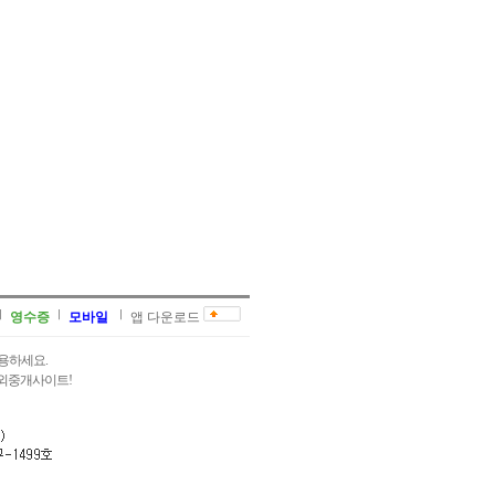
영수증
모바일
앱 다운로드
용하세요.
과외중개사이트!