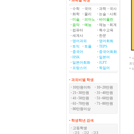
• 과목별 학생
수학
국어
과학
국사
화학
물리
논술
사회
미술
피아노
바이올린
음악
예능
체능
회계
컴퓨터
특수교육
세계사
한문
영어과외
영어회화
토익
토플
TEPS
중국어
중국어회화
HSK
일본어
*
일본어회화
JLPT
희
프랑스어
독일어
*
• 과외비별 학생
10만원이하
10~20만원
21~30만원
31~40만원
41~50만원
51~60만원
61~70만원
71~80만원
80만원이상
• 학생학년 검색
고등학생
고1
고2
고3
-
-
-