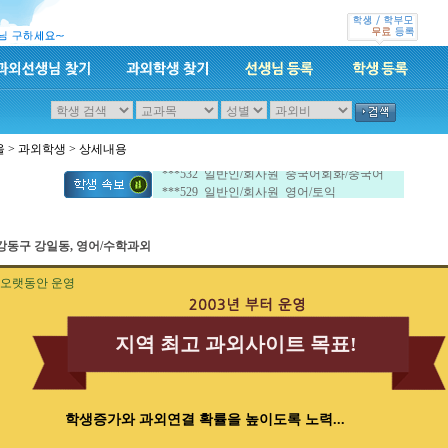
울
>
과외학생
> 상세내용
***532 일반인/회사원 중국어회화/중국어
***529 일반인/회사원 영어/토익
***532 일반인/회사원 중국어회화/중국어
***529 일반인/회사원 영어/토익
강동구 강일동, 영어/수학과외
오랫동안 운영
지역 최고 과외사이트 목표!
학생증가와 과외연결 확률을 높이도록 노력...