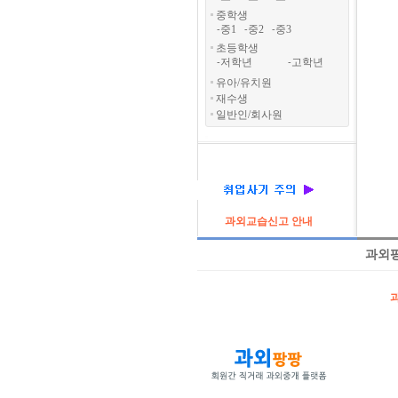
중학생
중1
중2
중3
-
-
-
초등학생
저학년
고학년
-
-
유아/유치원
재수생
일반인/회사원
과외교습신고 안내
과외