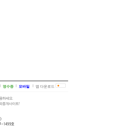
영수증
모바일
앱 다운로드
용하세요.
과외중개사이트!