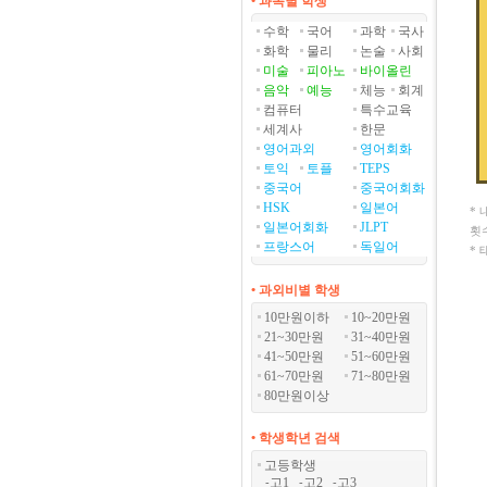
• 과목별 학생
수학
국어
과학
국사
화학
물리
논술
사회
미술
피아노
바이올린
음악
예능
체능
회계
컴퓨터
특수교육
세계사
한문
영어과외
영어회화
토익
토플
TEPS
중국어
중국어회화
HSK
일본어
*
일본어회화
JLPT
횟
프랑스어
독일어
*
• 과외비별 학생
10만원이하
10~20만원
21~30만원
31~40만원
41~50만원
51~60만원
61~70만원
71~80만원
80만원이상
• 학생학년 검색
고등학생
고1
고2
고3
-
-
-