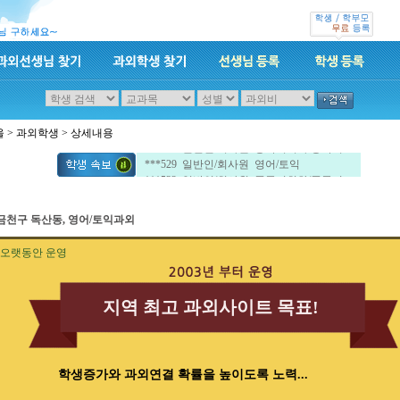
울
>
과외학생
> 상세내용
***532 일반인/회사원 중국어회화/중국어
***529 일반인/회사원 영어/토익
***532 일반인/회사원 중국어회화/중국어
***529 일반인/회사원 영어/토익
금천구 독산동, 영어/토익과외
오랫동안 운영
지역 최고 과외사이트 목표!
학생증가와 과외연결 확률을 높이도록 노력...