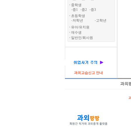
중학생
중1
중2
중3
-
-
-
초등학생
저학년
고학년
-
-
유아/유치원
재수생
일반인/회사원
과외교습신고 안내
과외