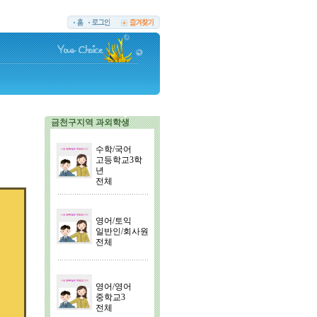
금천구지역 과외학생
수학/국어
고등학교3학
년
전체
영어/토익
일반인/회사원
전체
영어/영어
중학교3
전체