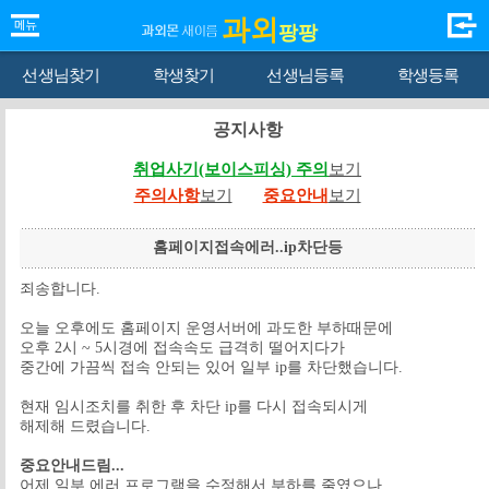
과외
팡팡
선생님찾기
학생찾기
선생님등록
학생등록
공지사항
취업사기(보이스피싱) 주의
보기
주의사항
보기
중요안내
보기
홈페이지접속에러..ip차단등
죄송합니다.
오늘 오후에도 홈페이지 운영서버에 과도한 부하때문에
오후 2시 ~ 5시경에 접속속도 급격히 떨어지다가
중간에 가끔씩 접속 안되는 있어 일부 ip를 차단했습니다.
현재 임시조치를 취한 후 차단 ip를 다시 접속되시게
해제해 드렸습니다.
중요안내드림...
어제 일부 에러 프로그램을 수정해서 부하를 줄였으나