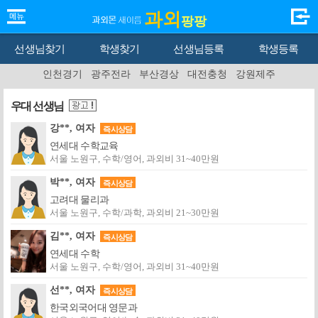
과외
팡팡
선생님찾기
학생찾기
선생님등록
학생등록
인천경기
광주전라
부산경상
대전충청
강원제주
우대 선생님
강**, 여자
즉시상담
연세대 수학교육
서울 노원구, 수학/영어, 과외비 31~40만원
박**, 여자
즉시상담
고려대 물리과
서울 노원구, 수학/과학, 과외비 21~30만원
김**, 여자
즉시상담
연세대 수학
서울 노원구, 수학/영어, 과외비 31~40만원
선**, 여자
즉시상담
한국외국어대 영문과