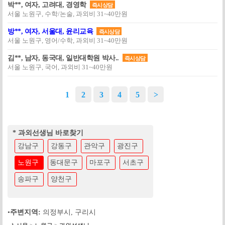
박**, 여자, 고려대, 경영학
즉시상담
서울 노원구, 수학/논술, 과외비 31~40만원
방**, 여자, 서울대, 윤리교육
즉시상담
서울 노원구, 영어/수학, 과외비 31~40만원
김**, 남자, 동국대, 일반대학원 박사..
즉시상담
서울 노원구, 국어, 과외비 31~40만원
1
2
3
4
5
>
* 과외선생님 바로찾기
강남구
강동구
관악구
광진구
노원구
동대문구
마포구
서초구
송파구
양천구
•
주변지역:
의정부시
,
구리시