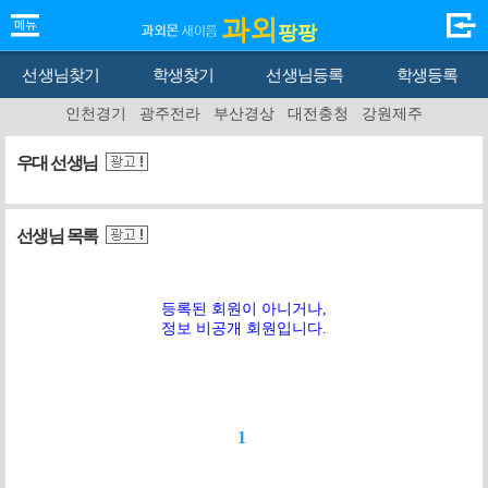
과외
팡팡
선생님찾기
학생찾기
선생님등록
학생등록
인천경기
광주전라
부산경상
대전충청
강원제주
우대 선생님
선생님 목록
등록된 회원이 아니거나,
정보 비공개 회원입니다.
1