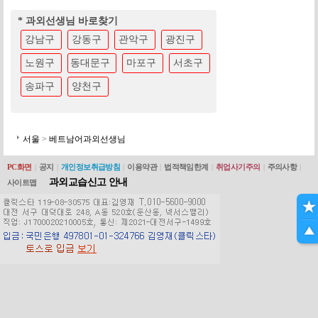
* 과외선생님 바로찾기
강남구
강동구
관악구
광진구
노원구
동대문구
마포구
서초구
송파구
양천구
서울
>
베트남어과외선생님
PC화면
|
공지
|
개인정보취급방침
|
이용약관
|
법적책임한계
|
취업사기주의
|
주의사항
|
과외교습신고 안내
사이트맵