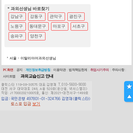
* 과외선생님 바로찾기
강남구
강동구
관악구
광진구
노원구
동대문구
마포구
서초구
송파구
양천구
서울
>
이탈리아어과외선생님
PC화면
|
공지
|
개인정보취급방침
|
이용약관
|
법적책임한계
|
취업사기주의
|
주의사항
|
과외교습신고 안내
사이트맵