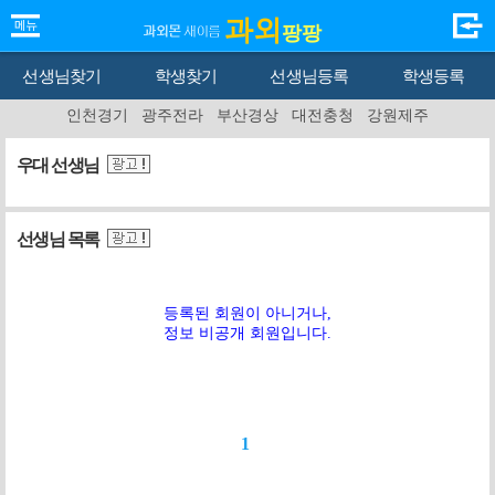
과외
팡팡
선생님찾기
학생찾기
선생님등록
학생등록
인천경기
광주전라
부산경상
대전충청
강원제주
우대 선생님
선생님 목록
등록된 회원이 아니거나,
정보 비공개 회원입니다.
1