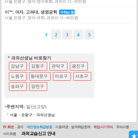
서울 은평구, 영어/영어회화, 과외비 21~30만원
이**, 여자, 고려대, 생명공학
구하는 중
서울 은평구, 영어/과학, 과외비 31~40만원
1
2
3
4
5
* 과외선생님 바로찾기
강남구
강동구
관악구
광진구
노원구
동대문구
마포구
서초구
송파구
양천구
•
주변지역:
일산(고양)
서울
>
은평구
>
과외선생님
PC화면
|
공지
|
개인정보취급방침
|
이용약관
|
법적책임한계
|
취업사기주의
|
주의사항
|
과외교습신고 안내
사이트맵