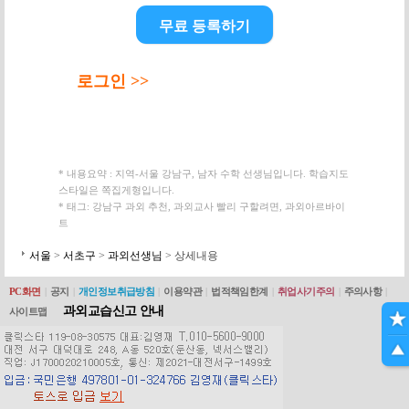
무료 등록하기
로그인 >>
* 내용요약 : 지역-서울 강남구, 남자 수학 선생님입니다. 학습지도
스타일은 쪽집게형입니다.
* 태그: 강남구 과외 추천, 과외교사 빨리 구할려면, 과외아르바이
트
서울
>
서초구
>
과외선생님
> 상세내용
PC화면
|
공지
|
개인정보취급방침
|
이용약관
|
법적책임한계
|
취업사기주의
|
주의사항
|
과외교습신고 안내
사이트맵