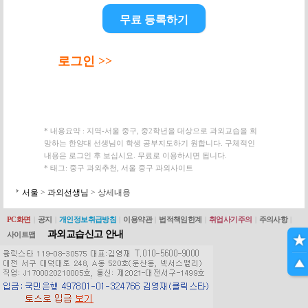
무료 등록하기
로그인 >>
* 내용요약 : 지역-서울 중구, 중2학년을 대상으로 과외교습을 희
망하는 한양대 선생님이 학생 공부지도하기 원합니다. 구체적인
내용은 로그인 후 보십시요. 무료로 이용하시면 됩니다.
* 태그: 중구 과외추천, 서울 중구 과외사이트
서울
>
과외선생님
> 상세내용
PC화면
|
공지
|
개인정보취급방침
|
이용약관
|
법적책임한계
|
취업사기주의
|
주의사항
|
과외교습신고 안내
사이트맵