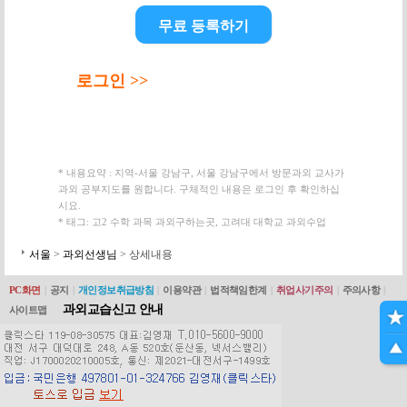
무료 등록하기
로그인 >>
* 내용요약 : 지역-서울 강남구, 서울 강남구에서 방문과외 교사가
과외 공부지도를 원합니다. 구체적인 내용은 로그인 후 확인하십
시요.
* 태그: 고2 수학 과목 과외구하는곳, 고려대 대학교 과외수업
서울
>
과외선생님
> 상세내용
PC화면
|
공지
|
개인정보취급방침
|
이용약관
|
법적책임한계
|
취업사기주의
|
주의사항
|
과외교습신고 안내
사이트맵