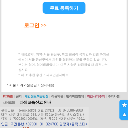
무료 등록하기
로그인 >>
* 내용요약 : 지역-서울 용산구, 학교 전공이 국제법과 인권 과외선
생님이 서울 용산구에서 과외를 희망하는 분을 구하고 있습니다.
분야는 영어, 영어회화입니다. 다른 사항은 상담하실 때 의견나누
십시요.
* 태그: 추천 용산구 과외연결사이트
서울
>
과외선생님
> 상세내용
PC화면
|
공지
|
개인정보취급방침
|
이용약관
|
법적책임한계
|
취업사기주의
|
주의사항
|
과외교습신고 안내
사이트맵