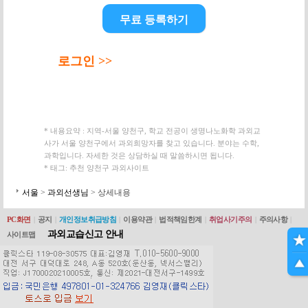
무료 등록하기
로그인 >>
* 내용요약 : 지역-서울 양천구, 학교 전공이 생명나노화학 과외교
사가 서울 양천구에서 과외희망자를 찾고 있습니다. 분야는 수학,
과학입니다. 자세한 것은 상담하실 때 말씀하시면 됩니다.
* 태그: 추천 양천구 과외사이트
서울
>
과외선생님
> 상세내용
PC화면
|
공지
|
개인정보취급방침
|
이용약관
|
법적책임한계
|
취업사기주의
|
주의사항
|
과외교습신고 안내
사이트맵