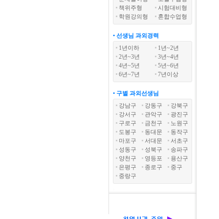
책위주형
시험대비형
학원강의형
혼합수업형
• 선생님 과외경력
1년이하
1년~2년
2년~3년
3년~4년
4년~5년
5년~6년
6년~7년
7년이상
• 구별 과외선생님
강남구
강동구
강북구
강서구
관악구
광진구
구로구
금천구
노원구
도봉구
동대문
동작구
마포구
서대문
서초구
성동구
성북구
송파구
양천구
영등포
용산구
은평구
종로구
중구
중랑구