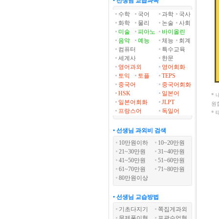
• 선생님 교습과목
수학
국어
과학
국사
화학
물리
논술
사회
미술
피아노
바이올린
음악
예능
체능
회계
컴퓨터
특수교육
세계사
한문
영어과외
영어회화
토익
토플
TEPS
중국어
중국어회화
HSK
일본어
*
일본어회화
JLPT
원
프랑스어
독일어
*
• 선생님 과외비 검색
10만원이하
10~20만원
21~30만원
31~40만원
41~50만원
51~60만원
61~70만원
71~80만원
80만원이상
• 선생님 교습방법
기초다지기
쪽집게과외
문제풀이형
포괄수업형