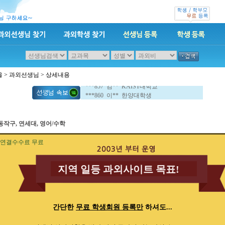
***853 양** 경희대대학교
***854 김** 경희대학교
울
>
과외선생님
> 상세내용
***850 임** 이화여자대학교
***857 김** KAIST대학교
***860 이** 한양대학생
***853 양** 경희대대학교
***854 김** 경희대학교
***850 임** 이화여자대학교
동작구, 연세대, 영어/수학
***857 김** KAIST대학교
***860 이** 한양대학생
연결수수료 무료
지역 일등 과외사이트 목표!
간단한
무료 학생회원 등록만
하셔도...