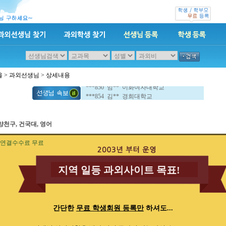
***853 양** 경희대대학교
***857 김** KAIST대학교
울
>
과외선생님
> 상세내용
***860 이** 한양대학생
***850 임** 이화여자대학교
***854 김** 경희대학교
***853 양** 경희대대학교
***857 김** KAIST대학교
***860 이** 한양대학생
양천구, 건국대, 영어
***850 임** 이화여자대학교
***854 김** 경희대학교
연결수수료 무료
지역 일등 과외사이트 목표!
간단한
무료 학생회원 등록만
하셔도...