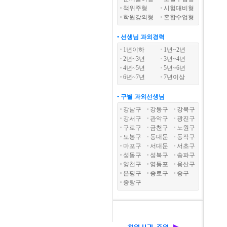
책위주형
시험대비형
학원강의형
혼합수업형
• 선생님 과외경력
1년이하
1년~2년
2년~3년
3년~4년
4년~5년
5년~6년
6년~7년
7년이상
• 구별 과외선생님
강남구
강동구
강북구
강서구
관악구
광진구
구로구
금천구
노원구
도봉구
동대문
동작구
마포구
서대문
서초구
성동구
성북구
송파구
양천구
영등포
용산구
은평구
종로구
중구
중랑구