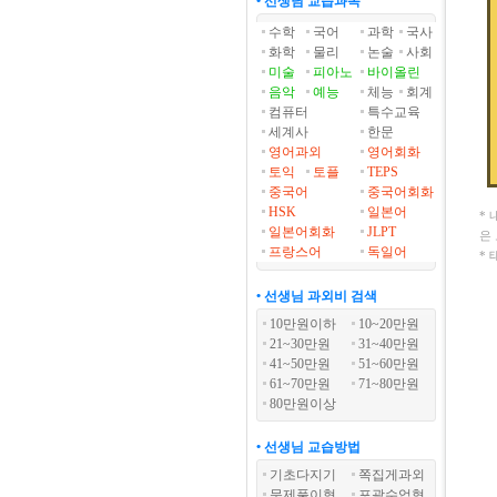
• 선생님 교습과목
수학
국어
과학
국사
화학
물리
논술
사회
미술
피아노
바이올린
음악
예능
체능
회계
컴퓨터
특수교육
세계사
한문
영어과외
영어회화
토익
토플
TEPS
중국어
중국어회화
HSK
일본어
*
일본어회화
JLPT
은
프랑스어
독일어
*
• 선생님 과외비 검색
10만원이하
10~20만원
21~30만원
31~40만원
41~50만원
51~60만원
61~70만원
71~80만원
80만원이상
• 선생님 교습방법
기초다지기
쪽집게과외
문제풀이형
포괄수업형