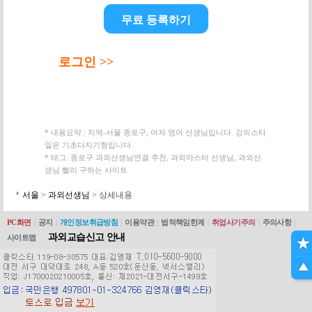
무료 등록하기
로그인 >>
* 내용요약 : 지역-서울 종로구, 여자 영어 선생님입니다. 강의스타
일은 기초다지기형입니다.
* 태그: 종로구 과외선생님연결 추천, 과외마스터 선생님, 과외선
생님 빨리 구하는 사이트
서울
>
과외선생님
> 상세내용
PC화면
|
공지
|
개인정보취급방침
|
이용약관
|
법적책임한계
|
취업사기주의
|
주의사항
|
과외교습신고 안내
사이트맵